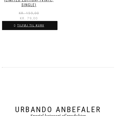
SINGLE)
KR.
159,00
KR.
79,00
TILFØJ TIL KURV
URBANDO ANBEFALER
Speciel kategori af produkter