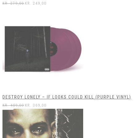
KR.
279,00
KR.
249,00
DESTROY LONELY – IF LOOKS COULD KILL (PURPLE VINYL)
KR.
409,00
KR.
369,00