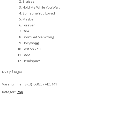
Bruises
Hold Me While You Wait
Someone You Loved
Maybe
Forever
One
Don’t Get Me Wrong
Hollywo
od
Lost on You
Fade
Headspace
Ikke på lager
Varenummer (SKU):
0602577425141
Kategori:
Pop