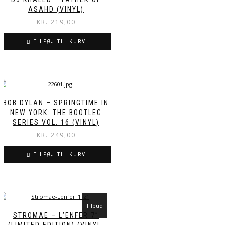
ASAHD (VINYL)
KR.
219,00
TILFØJ TIL KURV
BOB DYLAN – SPRINGTIME IN
NEW YORK: THE BOOTLEG
SERIES VOL. 16 (VINYL)
KR.
249,00
TILFØJ TIL KURV
Tilbud
STROMAE – L’ENFER 7”
(LIMITED EDITION) (VINYL,