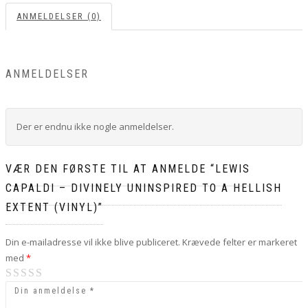
ANMELDELSER (0)
ANMELDELSER
Der er endnu ikke nogle anmeldelser.
VÆR DEN FØRSTE TIL AT ANMELDE “LEWIS
CAPALDI – DIVINELY UNINSPIRED TO A HELLISH
EXTENT (VINYL)”
Din e-mailadresse vil ikke blive publiceret.
Krævede felter er markeret
med
*
1
2
3
4
5