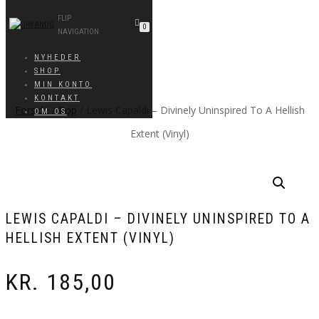
FLIP
0
NAVIGATION
NYHEDER
SHOP
MIN KONTO
KONTAKT
Forside
/
Pop
/ Lewis Capaldi – Divinely Uninspired To A Hellish
OM OS
Extent (Vinyl)
LEWIS CAPALDI – DIVINELY UNINSPIRED TO A
HELLISH EXTENT (VINYL)
KR.
185,00