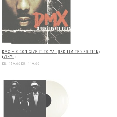
DMX – X GON GIVE IT TO YA (RSD LIMITED EDITION)
(VINYL)
KR.
159,00
KR.
119,00