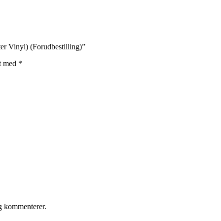
er Vinyl) (Forudbestilling)”
et med
*
eg kommenterer.