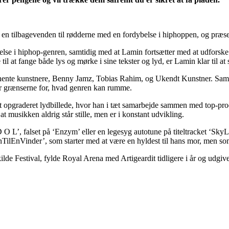
en tilbagevenden til rødderne med en fordybelse i hiphoppen, og præse
ybelse i hiphop-genren, samtidig med at Lamin fortsætter med at udforsk
il at fange både lys og mørke i sine tekster og lyd, er Lamin klar til at
ente kunstnere, Benny Jamz, Tobias Rahim, og Ukendt Kunstner. Samar
er grænserne for, hvad genren kan rumme.
t opgraderet lydbillede, hvor han i tæt samarbejde sammen med top-pr
t musikken aldrig står stille, men er i konstant udvikling.
 L’, falset på ‘Enzym’ eller en legesyg autotune på titeltracket ‘Sky
lEnVinder’, som starter med at være en hyldest til hans mor, men som u
lde Festival, fylde Royal Arena med Artigeardit tidligere i år og udgive