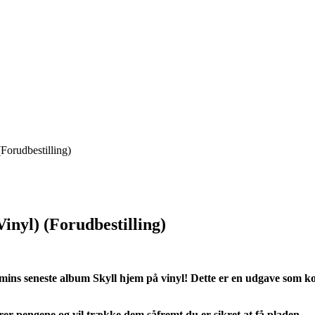
(Forudbestilling)
Vinyl) (Forudbestilling)
amins seneste album Skyll hjem på vinyl! Dette er en udgave som kom
rer pengene og vil trække dem såfremt du er sikret at få pladen.