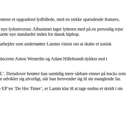
nterer et opgraderet lydbillede, med en række spændende features.
e nye lyduniverser. Albummet tager lytteren med på en personlig rejse
 sætte nye standarder inden for dansk hiphop.
bejder som understøtter Lamins vision om at skabe et sonisk
oducerne Anton Westerlin og Adam Hillebrandt dykker ned i
LL’. Derudover berører han samtidig mere sårbare emner på tracks som
dvikler sig alvorligt, når han henvender sig til sin manglende far.
 EP’en ’De Her Timer’, er Lamin klar til at tage endnu et skridt i sin