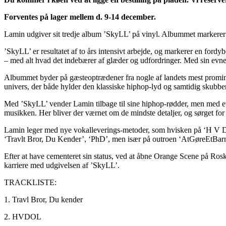
Forventes på lager mellem d. 9-14 december.
Lamin udgiver sit tredje album ’SkyLL’ på vinyl. Albummet markerer 
’SkyLL’ er resultatet af to års intensivt arbejde, og markerer en ford
– med alt hvad det indebærer af glæder og udfordringer. Med sin evne t
Albummet byder på gæsteoptrædener fra nogle af landets mest promin
univers, der både hylder den klassiske hiphop-lyd og samtidig skubb
Med ’SkyLL’ vender Lamin tilbage til sine hiphop-rødder, men med e
musikken. Her bliver der værnet om de mindste detaljer, og sørget for a
Lamin leger med nye vokalleverings-metoder, som hvisken på ‘H V D O
‘Travlt Bror, Du Kender’, ‘PhD’, men især på outroen ‘AtGøreEtBarnTi
Efter at have cementeret sin status, ved at åbne Orange Scene på Roski
karriere med udgivelsen af ’SkyLL’.
TRACKLISTE:
1. Travl Bror, Du kender
2. HVDOL