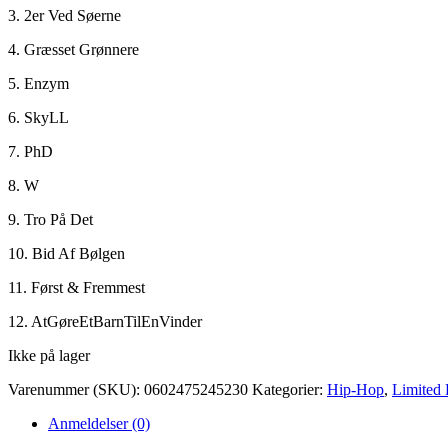
3. 2er Ved Søerne
4. Græsset Grønnere
5. Enzym
6. SkyLL
7. PhD
8. W
9. Tro På Det
10. Bid Af Bølgen
11. Først & Fremmest
12. AtGøreEtBarnTilEnVinder
Ikke på lager
Varenummer (SKU):
0602475245230
Kategorier:
Hip-Hop
,
Limited 
Anmeldelser (0)