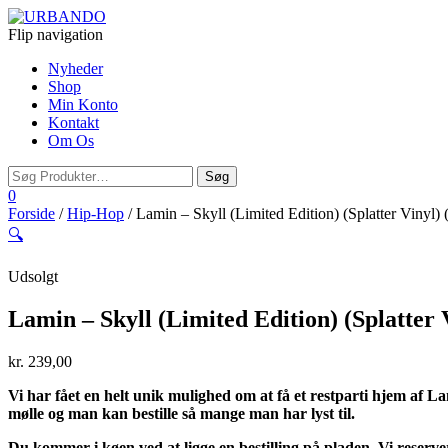
Flip navigation
Nyheder
Shop
Min Konto
Kontakt
Om Os
0
Forside
/
Hip-Hop
/ Lamin – Skyll (Limited Edition) (Splatter Vinyl) 
🔍
Udsolgt
Lamin – Skyll (Limited Edition) (Splatter 
kr.
239,00
Vi har fået en helt unik mulighed om at få et restparti hjem af L
mølle og man kan bestille så mange man har lyst til.
Du kommer i køen ved at ligge en bestilling på pladen. Vi reserve