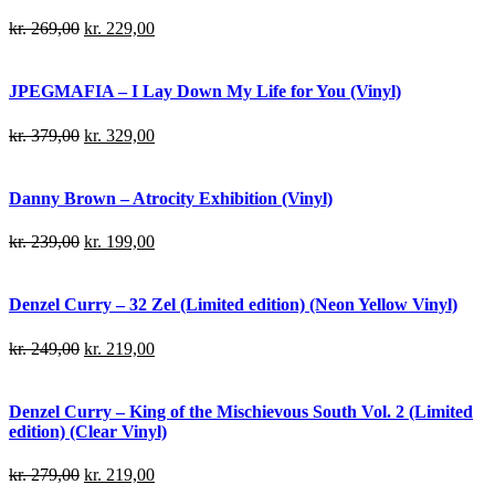
kr.
269,00
kr.
229,00
JPEGMAFIA – I Lay Down My Life for You (Vinyl)
kr.
379,00
kr.
329,00
Danny Brown – Atrocity Exhibition (Vinyl)
kr.
239,00
kr.
199,00
Denzel Curry – 32 Zel (Limited edition) (Neon Yellow Vinyl)
kr.
249,00
kr.
219,00
Denzel Curry – King of the Mischievous South Vol. 2 (Limited
edition) (Clear Vinyl)
kr.
279,00
kr.
219,00