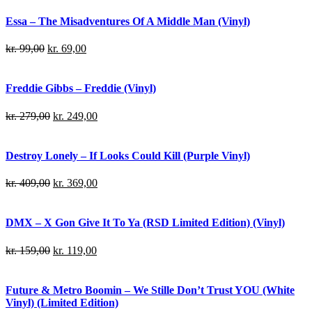
Essa – The Misadventures Of A Middle Man (Vinyl)
kr.
99,00
kr.
69,00
Freddie Gibbs – Freddie (Vinyl)
kr.
279,00
kr.
249,00
Destroy Lonely – If Looks Could Kill (Purple Vinyl)
kr.
409,00
kr.
369,00
DMX – X Gon Give It To Ya (RSD Limited Edition) (Vinyl)
kr.
159,00
kr.
119,00
Future & Metro Boomin – We Stille Don’t Trust YOU (White
Vinyl) (Limited Edition)