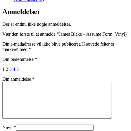
Anmeldelser
Der er endnu ikke nogle anmeldelser.
Vær den første til at anmelde “James Blake – Assume Form (Vinyl)”
Din e-mailadresse vil ikke blive publiceret.
Krævede felter er
markeret med
*
Din bedømmelse
*
1
2
3
4
5
Din anmeldelse
*
Navn
*