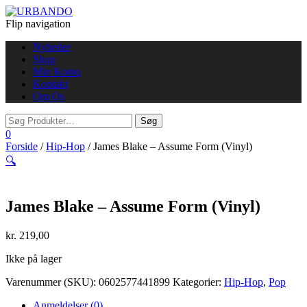
Flip navigation
Nyheder
Shop
Min Konto
Kontakt
Om Os
0
Forside
/
Hip-Hop
/ James Blake – Assume Form (Vinyl)
🔍
James Blake – Assume Form (Vinyl)
kr.
219,00
Ikke på lager
Varenummer (SKU):
0602577441899
Kategorier:
Hip-Hop
,
Pop
Anmeldelser (0)