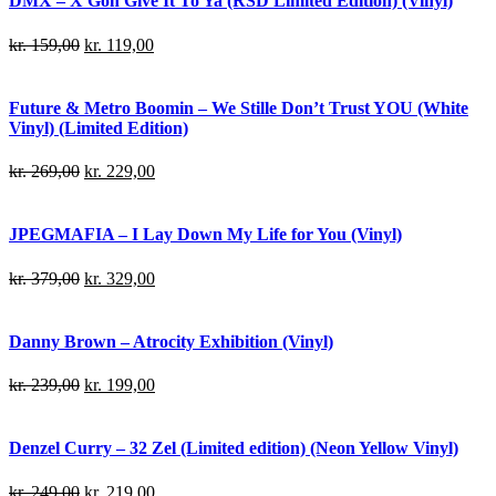
DMX – X Gon Give It To Ya (RSD Limited Edition) (Vinyl)
kr.
159,00
kr.
119,00
Future & Metro Boomin – We Stille Don’t Trust YOU (White
Vinyl) (Limited Edition)
kr.
269,00
kr.
229,00
JPEGMAFIA – I Lay Down My Life for You (Vinyl)
kr.
379,00
kr.
329,00
Danny Brown – Atrocity Exhibition (Vinyl)
kr.
239,00
kr.
199,00
Denzel Curry – 32 Zel (Limited edition) (Neon Yellow Vinyl)
kr.
249,00
kr.
219,00