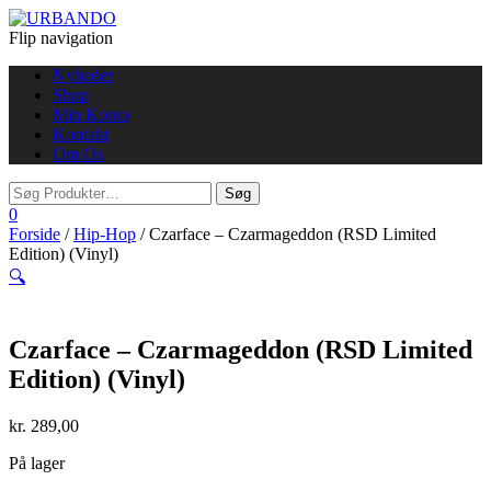
Flip navigation
Nyheder
Shop
Min Konto
Kontakt
Om Os
0
Forside
/
Hip-Hop
/ Czarface – Czarmageddon (RSD Limited
Edition) (Vinyl)
🔍
Czarface – Czarmageddon (RSD Limited
Edition) (Vinyl)
kr.
289,00
På lager