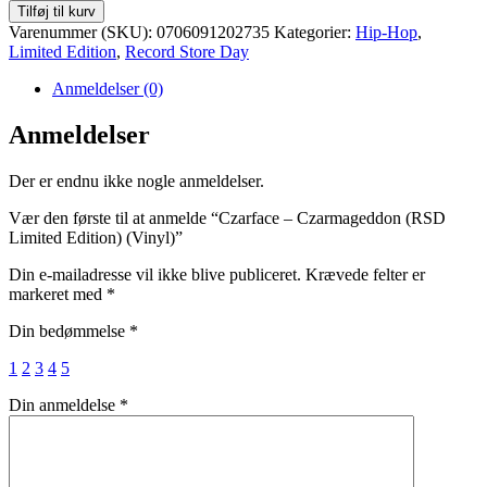
Czarface
Tilføj til kurv
-
Varenummer (SKU):
0706091202735
Kategorier:
Hip-Hop
,
Czarmageddon
Limited Edition
,
Record Store Day
(RSD
Limited
Anmeldelser (0)
Edition)
(Vinyl)
Anmeldelser
antal
Der er endnu ikke nogle anmeldelser.
Vær den første til at anmelde “Czarface – Czarmageddon (RSD
Limited Edition) (Vinyl)”
Din e-mailadresse vil ikke blive publiceret.
Krævede felter er
markeret med
*
Din bedømmelse
*
1
2
3
4
5
Din anmeldelse
*