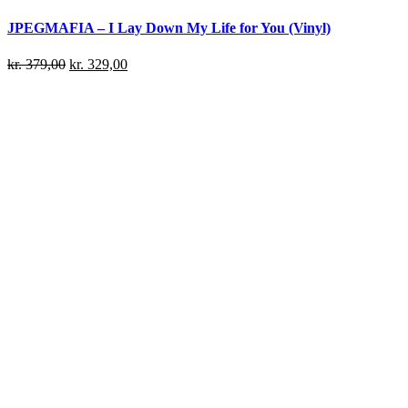
JPEGMAFIA – I Lay Down My Life for You (Vinyl)
kr.
379,00
kr.
329,00
Danny Brown – Atrocity Exhibition (Vinyl)
kr.
239,00
kr.
199,00
Denzel Curry – 32 Zel (Limited edition) (Neon Yellow Vinyl)
kr.
249,00
kr.
219,00
Denzel Curry – King of the Mischievous South Vol. 2 (Limited
edition) (Clear Vinyl)
kr.
279,00
kr.
219,00
Denzel Curry – King of the Mischievous South Vol. 2 (Limited