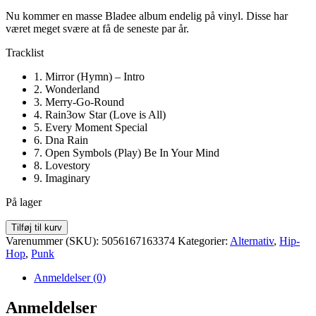
Nu kommer en masse Bladee album endelig på vinyl. Disse har
været meget svære at få de seneste par år.
Tracklist
1. Mirror (Hymn) – Intro
2. Wonderland
3. Merry-Go-Round
4. Rain3ow Star (Love is All)
5. Every Moment Special
6. Dna Rain
7. Open Symbols (Play) Be In Your Mind
8. Lovestory
9. Imaginary
På lager
Bladee
Tilføj til kurv
-
Varenummer (SKU):
5056167163374
Kategorier:
Alternativ
,
Hip-
Exeter
Hop
,
Punk
(Yellow
Vinyl)
Anmeldelser (0)
antal
Anmeldelser