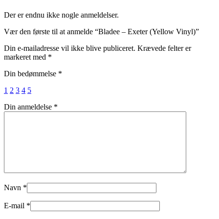
Der er endnu ikke nogle anmeldelser.
Vær den første til at anmelde “Bladee – Exeter (Yellow Vinyl)”
Din e-mailadresse vil ikke blive publiceret.
Krævede felter er
markeret med
*
Din bedømmelse
*
1
2
3
4
5
Din anmeldelse
*
Navn
*
E-mail
*