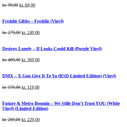
kr.
99,00
kr.
69,00
Freddie Gibbs – Freddie (Vinyl)
kr.
279,00
kr.
249,00
Destroy Lonely – If Looks Could Kill (Purple Vinyl)
kr.
409,00
kr.
369,00
DMX – X Gon Give It To Ya (RSD Limited Edition) (Vinyl)
kr.
159,00
kr.
119,00
Future & Metro Boomin – We Stille Don’t Trust YOU (White
Vinyl) (Limited Edition)
kr.
269,00
kr.
229,00