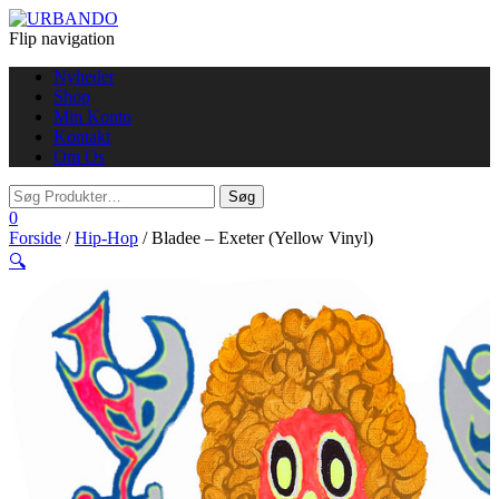
Flip navigation
Nyheder
Shop
Min Konto
Kontakt
Om Os
0
Forside
/
Hip-Hop
/ Bladee – Exeter (Yellow Vinyl)
🔍