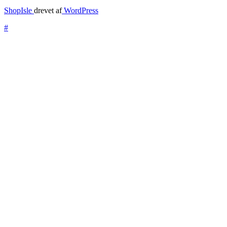
ShopIsle
drevet af
WordPress
#