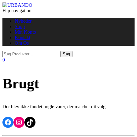
Flip navigation
Nyheder
Shop
Min Konto
Kontakt
Om Os
0
Brugt
Der blev ikke fundet nogle varer, der matcher dit valg.
Facebook
Instagram
TikTok