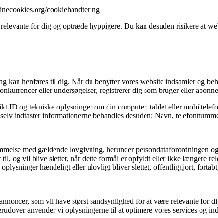
//minecookies.org/cookiehandtering
 relevante for dig og optræde hyppigere. Du kan desuden risikere at webs
fang kan henføres til dig. Når du benytter vores website indsamler og be
onkurrencer eller undersøgelser, registrerer dig som bruger eller abonnen
kt ID og tekniske oplysninger om din computer, tablet eller mobiltelefo
og selv indtaster informationerne behandles desuden: Navn, telefonnummer
stemmelse med gældende lovgivning, herunder persondataforordningen og
il, og vil blive slettet, når dette formål er opfyldt eller ikke længere rel
e oplysninger hændeligt eller ulovligt bliver slettet, offentliggjort, fo
annoncer, som vil have størst sandsynlighed for at være relevante for dig
erudover anvender vi oplysningerne til at optimere vores services og in