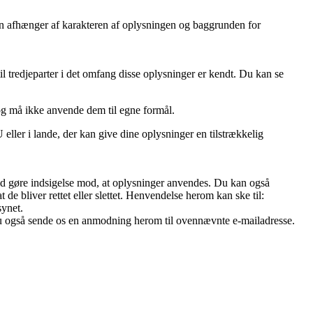
oden afhænger af karakteren af oplysningen og baggrunden for
l tredjeparter i det omfang disse oplysninger er kendt. Du kan se
og må ikke anvende dem til egne formål.
ller i lande, der kan give dine oplysninger en tilstrækkelig
r tid gøre indsigelse mod, at oplysninger anvendes. Du kan også
 de bliver rettet eller slettet. Henvendelse herom kan ske til:
synet.
 du også sende os en anmodning herom til ovennævnte e-mailadresse.