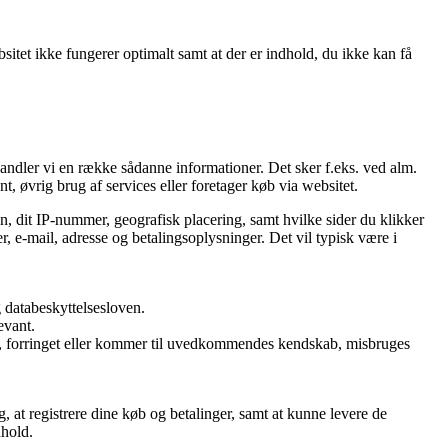
itet ikke fungerer optimalt samt at der er indhold, du ikke kan få
handler vi en række sådanne informationer. Det sker f.eks. ved alm.
t, øvrig brug af services eller foretager køb via websitet.
n, dit IP-nummer, geografisk placering, samt hvilke sider du klikker
, e-mail, adresse og betalingsoplysninger. Det vil typisk være i
 databeskyttelsesloven.
evant.
rtabt, forringet eller kommer til uvedkommendes kendskab, misbruges
, at registrere dine køb og betalinger, samt at kunne levere de
dhold.