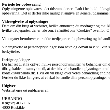
Periode for opbevaring
Oplysningerne opbevares i det tidsrum, der er tilladt i henhold til l
opbevaring. Det er derfor ikke muligt at angive en generel tidsramme f
Videregivelse af oplysninger
Data om din brug af websitet, hvilke annoncer, du modtager og evt. kli
hvilke tredjeparter, der er tale om, i afsnittet om “Cookies” ovenfor.
Vi benytter herudover en række tredjeparter til opbevaring og behand
Videregivelse af personoplysninger som navn og e-mail m.v. vil kun sk
beskyttelse.
Indsigt og klager
Du har ret til at få oplyst, hvilke personoplysninger, vi behandler om 
tilbagekalde dit samtykke til, at der bliver behandlet oplysninger om di
kontakt@urbando.dk. Hvis du vil klage over vores behandling af dine p
Ønsker du ikke længere, at vi skal behandle dine personoplysninger, 
Udgiver
Websitet ejes og publiceres af:
URBANDO
Køgevej 46B 1. 6.
4000 Roskilde