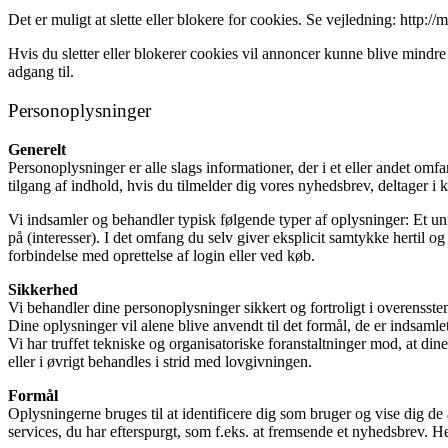
Det er muligt at slette eller blokere for cookies. Se vejledning: http:
Hvis du sletter eller blokerer cookies vil annoncer kunne blive mindre
adgang til.
Personoplysninger
Generelt
Personoplysninger er alle slags informationer, der i et eller andet om
tilgang af indhold, hvis du tilmelder dig vores nyhedsbrev, deltager i k
Vi indsamler og behandler typisk følgende typer af oplysninger: Et uni
på (interesser). I det omfang du selv giver eksplicit samtykke hertil 
forbindelse med oprettelse af login eller ved køb.
Sikkerhed
Vi behandler dine personoplysninger sikkert og fortroligt i overens
Dine oplysninger vil alene blive anvendt til det formål, de er indsamlet t
Vi har truffet tekniske og organisatoriske foranstaltninger mod, at din
eller i øvrigt behandles i strid med lovgivningen.
Formål
Oplysningerne bruges til at identificere dig som bruger og vise dig de 
services, du har efterspurgt, som f.eks. at fremsende et nyhedsbrev. H