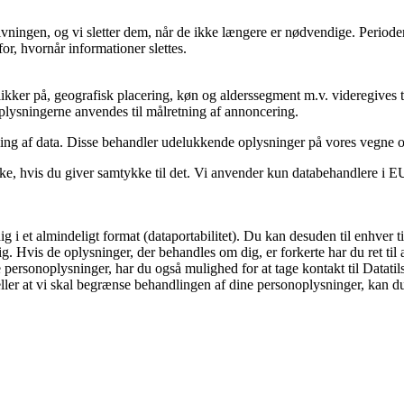
ovgivningen, og vi sletter dem, når de ikke længere er nødvendige. Peri
or, hvornår informationer slettes.
kker på, geografisk placering, køn og alderssegment m.v. videregives ti
 Oplysningerne anvendes til målretning af annoncering.
ling af data. Disse behandler udelukkende oplysninger på vores vegne 
e, hvis du giver samtykke til det. Vi anvender kun databehandlere i EU e
dig i et almindeligt format (dataportabilitet). Du kan desuden til enhve
g. Hvis de oplysninger, der behandles om dig, er forkerte har du ret til at
ersonoplysninger, har du også mulighed for at tage kontakt til Datatil
eller at vi skal begrænse behandlingen af dine personoplysninger, kan