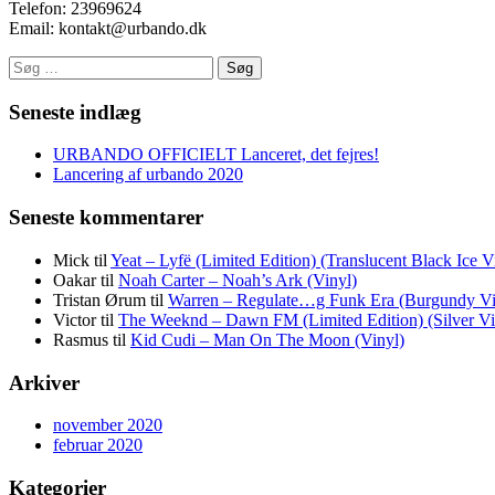
Telefon: 23969624
Email: kontakt@urbando.dk
Søg
efter:
Seneste indlæg
URBANDO OFFICIELT Lanceret, det fejres!
Lancering af urbando 2020
Seneste kommentarer
Mick
til
Yeat – Lyfë (Limited Edition) (Translucent Black Ice V
Oakar
til
Noah Carter – Noah’s Ark (Vinyl)
Tristan Ørum
til
Warren – Regulate…g Funk Era (Burgundy Vi
Victor
til
The Weeknd – Dawn FM (Limited Edition) (Silver Vi
Rasmus
til
Kid Cudi – Man On The Moon (Vinyl)
Arkiver
november 2020
februar 2020
Kategorier