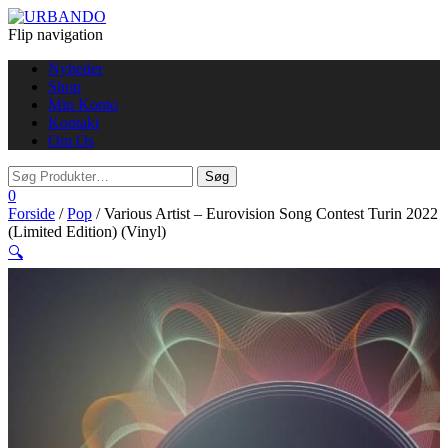
Flip navigation
Nyheder
Shop
Min Konto
Kontakt
Om Os
0
Forside
/
Pop
/ Various Artist – Eurovision Song Contest Turin 2022
(Limited Edition) (Vinyl)
🔍