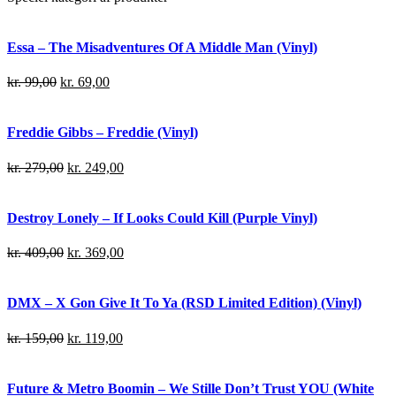
Essa – The Misadventures Of A Middle Man (Vinyl)
kr.
99,00
kr.
69,00
Freddie Gibbs – Freddie (Vinyl)
kr.
279,00
kr.
249,00
Destroy Lonely – If Looks Could Kill (Purple Vinyl)
kr.
409,00
kr.
369,00
DMX – X Gon Give It To Ya (RSD Limited Edition) (Vinyl)
kr.
159,00
kr.
119,00
Future & Metro Boomin – We Stille Don’t Trust YOU (White