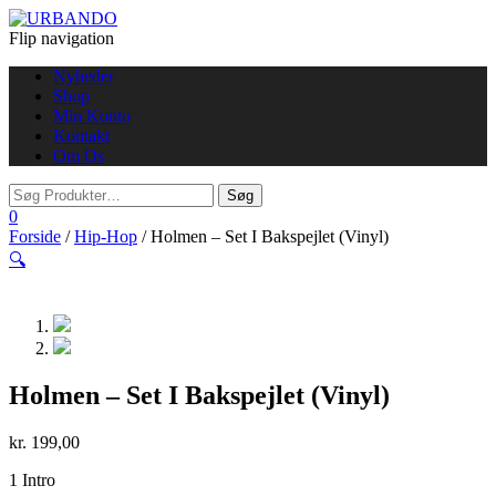
Flip navigation
Nyheder
Shop
Min Konto
Kontakt
Om Os
0
Forside
/
Hip-Hop
/ Holmen – Set I Bakspejlet (Vinyl)
🔍
Holmen – Set I Bakspejlet (Vinyl)
kr.
199,00
1 Intro