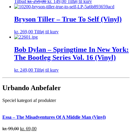
Tilbud
kr.
259,00
kr.
149,00
Tilføj til kurv
Bryson Tiller – True To Self (Vinyl)
kr.
269,00
Tilføj til kurv
Bob Dylan – Springtime In New York:
The Bootleg Series Vol. 16 (Vinyl)
kr.
249,00
Tilføj til kurv
Urbando Anbefaler
Speciel kategori af produkter
Essa – The Misadventures Of A Middle Man (Vinyl)
kr.
99,00
kr.
69,00