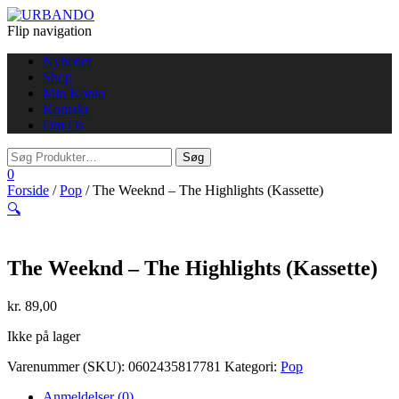
Flip navigation
Nyheder
Shop
Min Konto
Kontakt
Om Os
0
Forside
/
Pop
/ The Weeknd – The Highlights (Kassette)
🔍
The Weeknd – The Highlights (Kassette)
kr.
89,00
Ikke på lager
Varenummer (SKU):
0602435817781
Kategori:
Pop
Anmeldelser (0)