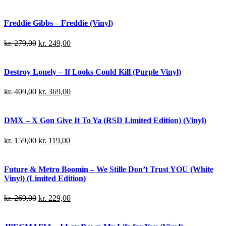
Freddie Gibbs – Freddie (Vinyl)
kr.
279,00
kr.
249,00
Destroy Lonely – If Looks Could Kill (Purple Vinyl)
kr.
409,00
kr.
369,00
DMX – X Gon Give It To Ya (RSD Limited Edition) (Vinyl)
kr.
159,00
kr.
119,00
Future & Metro Boomin – We Stille Don’t Trust YOU (White
Vinyl) (Limited Edition)
kr.
269,00
kr.
229,00