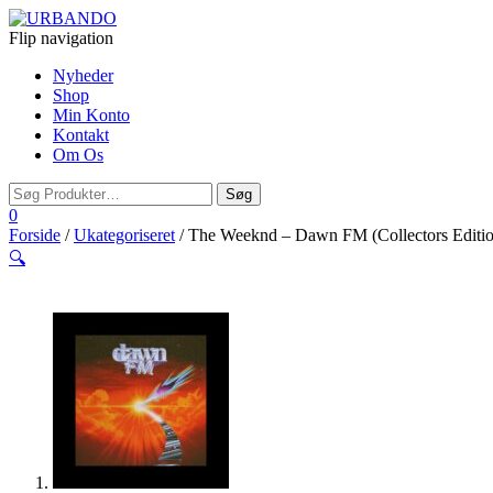
Flip navigation
Nyheder
Shop
Min Konto
Kontakt
Om Os
0
Forside
/
Ukategoriseret
/ The Weeknd – Dawn FM (Collectors Editio
🔍