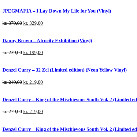
JPEGMAFIA – I Lay Down My Life for You (Vinyl)
kr.
379,00
kr.
329,00
Danny Brown – Atrocity Exhibition (Vinyl)
kr.
239,00
kr.
199,00
Denzel Curry – 32 Zel (Limited edition) (Neon Yellow Vinyl)
kr.
249,00
kr.
219,00
Denzel Curry – King of the Mischievous South Vol. 2 (Limited edi
kr.
279,00
kr.
219,00
Denzel Curry – King of the Mischievous South Vol. 2 (Limited ed