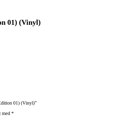
n 01) (Vinyl)
ition 01) (Vinyl)”
et med
*