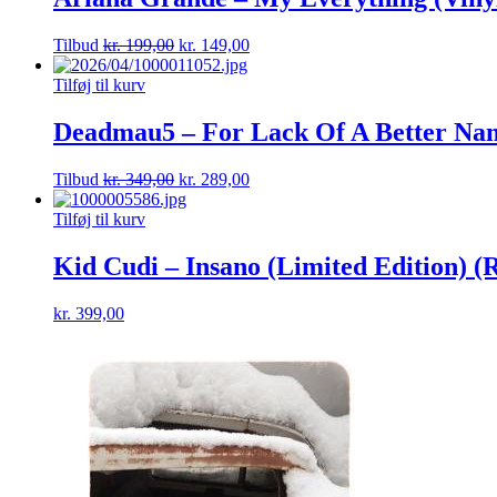
Tilbud
kr.
199,00
kr.
149,00
Tilføj til kurv
Deadmau5 – For Lack Of A Better Nam
Tilbud
kr.
349,00
kr.
289,00
Tilføj til kurv
Kid Cudi – Insano (Limited Edition) (
kr.
399,00