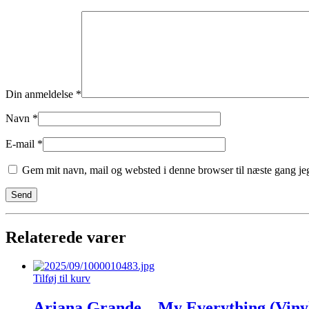
Din anmeldelse
*
Navn
*
E-mail
*
Gem mit navn, mail og websted i denne browser til næste gang j
Relaterede varer
Tilføj til kurv
Ariana Grande – My Everything (Viny