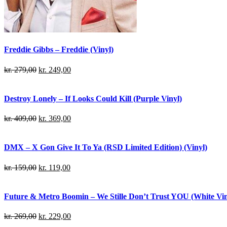
Freddie Gibbs – Freddie (Vinyl)
kr.
279,00
kr.
249,00
Destroy Lonely – If Looks Could Kill (Purple Vinyl)
kr.
409,00
kr.
369,00
DMX – X Gon Give It To Ya (RSD Limited Edition) (Vinyl)
kr.
159,00
kr.
119,00
Future & Metro Boomin – We Stille Don’t Trust YOU (White Viny
kr.
269,00
kr.
229,00