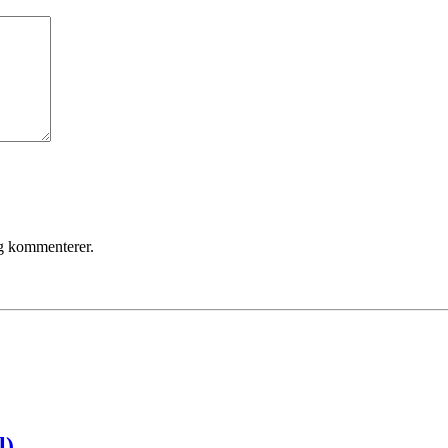
eg kommenterer.
l)