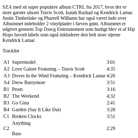
SZA med sit super populære album CTRL fra 2017, hvor der er
store gæster såsom Travis Scott, Isaiah Rashad og Kendrick Lamar.
Justin Timberlake og Pharrell Williams har også været inde over
Albummet indeholder 2 vinylplader i farven grøn. Albummet er
udgivet gennem Top Dawg Entertainment som hurtigt blev et af Hip
Hops favorit labels som også inkluderer den helt store stjerne
Kendrick Lamar.
Tracklist
A1
Supermodel
3:01
A2
Love Galore
Featuring –
Travis Scott
4:35
A3
Doves In the Wind
Featuring –
Kendrick Lamar
4:26
A4
Drew Barrymore
3:51
B1
Prom
3:16
B2
The Weekend
4:32
B3
Go Gina
2:41
B4
Garden (Say It Like Dat)
3:28
C1
Broken Clocks
3:51
Anything
C2
2:29
Bass