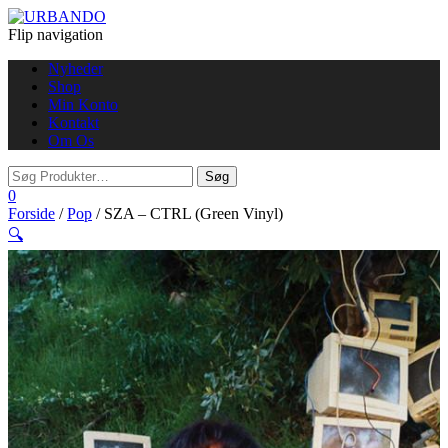
Flip navigation
Nyheder
Shop
Min Konto
Kontakt
Om Os
0
Forside
/
Pop
/ SZA – CTRL (Green Vinyl)
🔍