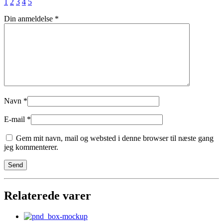
1
2
3
4
5
Din anmeldelse
*
Navn
*
E-mail
*
Gem mit navn, mail og websted i denne browser til næste gang
jeg kommenterer.
Relaterede varer