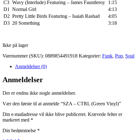
C3
Wavy (Interlude)
Featuring –
James Fauntleroy
1:15
D1
Normal Girl
4:13
D2
Pretty Little Birds
Featuring –
Isaiah Rashad
4:05
D3
20 Something
3:18
Ikke på lager
Varenummer (SKU):
0889854491918
Kategorier:
Funk
,
Pop
,
Soul
Anmeldelser (0)
Anmeldelser
Der er endnu ikke nogle anmeldelser.
Vær den første til at anmelde “SZA – CTRL (Green Vinyl)”
Din e-mailadresse vil ikke blive publiceret.
Krævede felter er
markeret med
*
Din bedømmelse
*