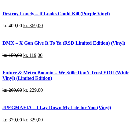
Destroy Lonely – If Looks Could Kill (Purple Vinyl)
kr.
409,00
kr.
369,00
DMX – X Gon Give It To Ya (RSD Limited Edition) (Vinyl)
kr.
159,00
kr.
119,00
Future & Metro Boomin – We Stille Don’t Trust YOU (White
Vinyl) (Limited Edition)
kr.
269,00
kr.
229,00
JPEGMAFIA – I Lay Down My Life for You (Vinyl)
kr.
379,00
kr.
329,00