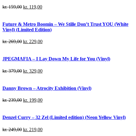
kr.
159,00
kr.
119,00
Future & Metro Boomin – We Stille Don’t Trust YOU (White
Vinyl) (Limited Edition)
kr.
269,00
kr.
229,00
JPEGMAFIA – I Lay Down My Life for You (Vinyl)
kr.
379,00
kr.
329,00
Danny Brown – Atrocity Exhibition (Vinyl)
kr.
239,00
kr.
199,00
Denzel Curry – 32 Zel (Limited edition) (Neon Yellow Vinyl)
kr.
249,00
kr.
219,00