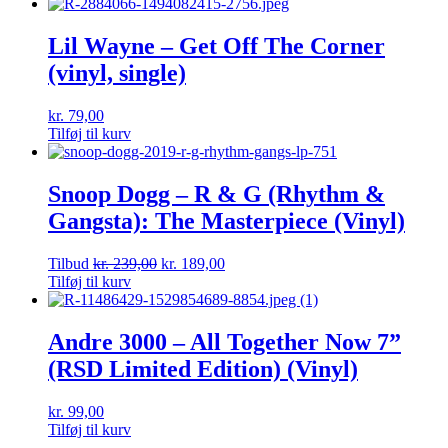
Lil Wayne – Get Off The Corner
(vinyl, single)
kr.
79,00
Tilføj til kurv
Snoop Dogg – R & G (Rhythm &
Gangsta): The Masterpiece (Vinyl)
Tilbud
kr.
239,00
kr.
189,00
Tilføj til kurv
Andre 3000 – All Together Now 7”
(RSD Limited Edition) (Vinyl)
kr.
99,00
Tilføj til kurv