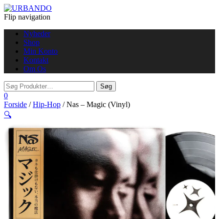
Flip navigation
Nyheder
Shop
Min Konto
Kontakt
Om Os
0
Forside
/
Hip-Hop
/ Nas – Magic (Vinyl)
🔍