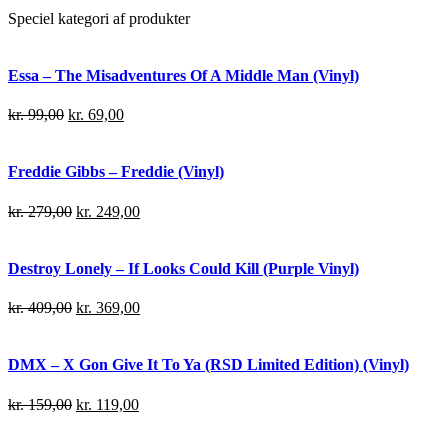
Speciel kategori af produkter
Essa – The Misadventures Of A Middle Man (Vinyl)
kr.
99,00
kr.
69,00
Freddie Gibbs – Freddie (Vinyl)
kr.
279,00
kr.
249,00
Destroy Lonely – If Looks Could Kill (Purple Vinyl)
kr.
409,00
kr.
369,00
DMX – X Gon Give It To Ya (RSD Limited Edition) (Vinyl)
kr.
159,00
kr.
119,00