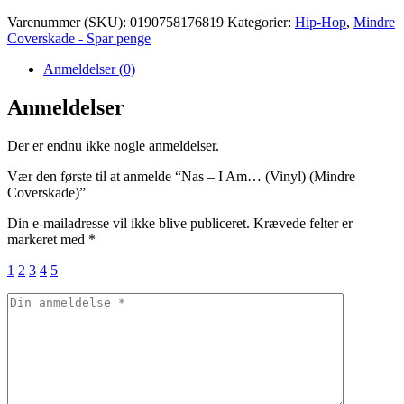
Varenummer (SKU):
0190758176819
Kategorier:
Hip-Hop
,
Mindre
Coverskade - Spar penge
Anmeldelser (0)
Anmeldelser
Der er endnu ikke nogle anmeldelser.
Vær den første til at anmelde “Nas – I Am… (Vinyl) (Mindre
Coverskade)”
Din e-mailadresse vil ikke blive publiceret.
Krævede felter er
markeret med
*
1
2
3
4
5