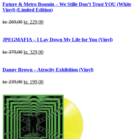
Future & Metro Boomin – We Stille Don’t Trust YOU (White
Vinyl) (Limited Edition)
kr.
269,00
kr.
229,00
JPEGMAFIA – I Lay Down My Life for You (Vinyl)
kr.
379,00
kr.
329,00
Danny Brown – Atrocity Exhibition (Vinyl)
kr.
239,00
kr.
199,00