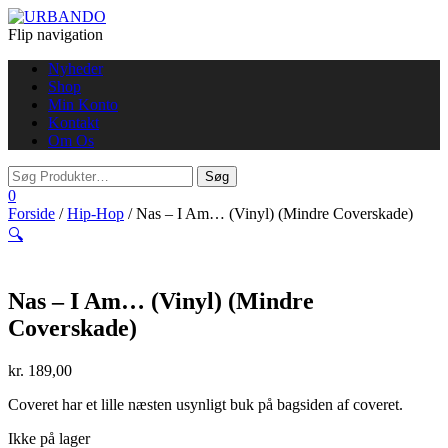
Flip navigation
Nyheder
Shop
Min Konto
Kontakt
Om Os
0
Forside
/
Hip-Hop
/ Nas – I Am… (Vinyl) (Mindre Coverskade)
🔍
Nas – I Am… (Vinyl) (Mindre
Coverskade)
kr.
189,00
Coveret har et lille næsten usynligt buk på bagsiden af coveret.
Ikke på lager