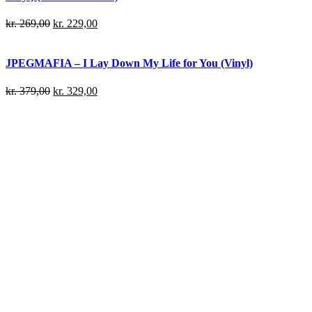
kr.
269,00
kr.
229,00
JPEGMAFIA – I Lay Down My Life for You (Vinyl)
kr.
379,00
kr.
329,00
Danny Brown – Atrocity Exhibition (Vinyl)
kr.
239,00
kr.
199,00
Denzel Curry – 32 Zel (Limited edition) (Neon Yellow Vinyl)
kr.
249,00
kr.
219,00
Denzel Curry – King of the Mischievous South Vol. 2 (Limited
edition) (Clear Vinyl)
kr.
279,00
kr.
219,00