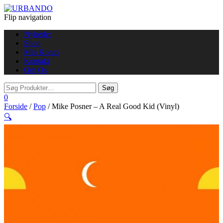
Flip navigation
Nyheder
Shop
Min Konto
Kontakt
Om Os
0
Forside
/
Pop
/ Mike Posner – A Real Good Kid (Vinyl)
🔍