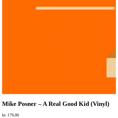
Mike Posner – A Real Good Kid (Vinyl)
kr.
179,00