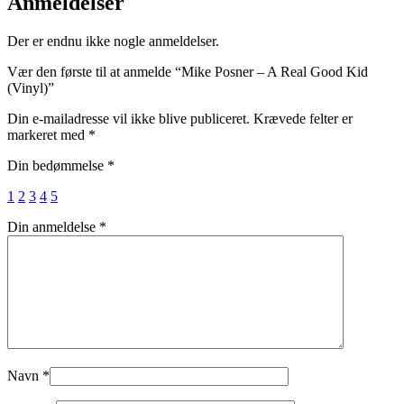
Anmeldelser
Der er endnu ikke nogle anmeldelser.
Vær den første til at anmelde “Mike Posner – A Real Good Kid
(Vinyl)”
Din e-mailadresse vil ikke blive publiceret.
Krævede felter er
markeret med
*
Din bedømmelse
*
1
2
3
4
5
Din anmeldelse
*
Navn
*