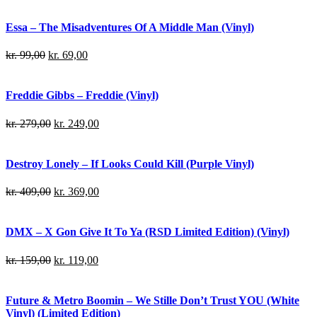
Essa – The Misadventures Of A Middle Man (Vinyl)
kr.
99,00
kr.
69,00
Freddie Gibbs – Freddie (Vinyl)
kr.
279,00
kr.
249,00
Destroy Lonely – If Looks Could Kill (Purple Vinyl)
kr.
409,00
kr.
369,00
DMX – X Gon Give It To Ya (RSD Limited Edition) (Vinyl)
kr.
159,00
kr.
119,00
Future & Metro Boomin – We Stille Don’t Trust YOU (White
Vinyl) (Limited Edition)