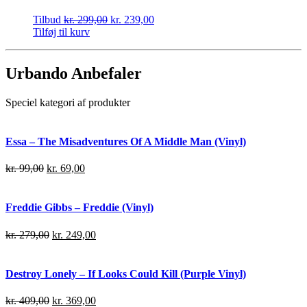
Tilbud
kr.
299,00
kr.
239,00
Tilføj til kurv
Urbando Anbefaler
Speciel kategori af produkter
Essa – The Misadventures Of A Middle Man (Vinyl)
kr.
99,00
kr.
69,00
Freddie Gibbs – Freddie (Vinyl)
kr.
279,00
kr.
249,00
Destroy Lonely – If Looks Could Kill (Purple Vinyl)
kr.
409,00
kr.
369,00