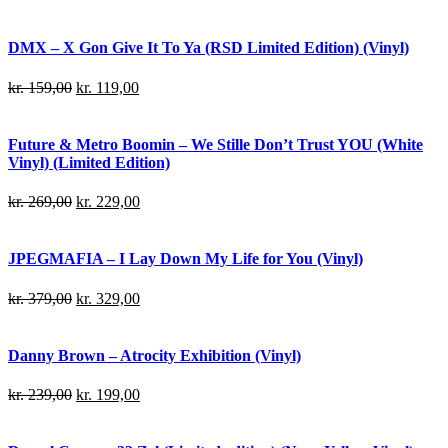
DMX – X Gon Give It To Ya (RSD Limited Edition) (Vinyl)
kr.
159,00
kr.
119,00
Future & Metro Boomin – We Stille Don’t Trust YOU (White
Vinyl) (Limited Edition)
kr.
269,00
kr.
229,00
JPEGMAFIA – I Lay Down My Life for You (Vinyl)
kr.
379,00
kr.
329,00
Danny Brown – Atrocity Exhibition (Vinyl)
kr.
239,00
kr.
199,00