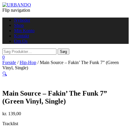
Flip navigation
Nyheder
Shop
Min Konto
Kontakt
Om Os
0
Forside
/
Hip-Hop
/ Main Source – Fakin’ The Funk 7” (Green
Vinyl, Single)
🔍
Main Source – Fakin’ The Funk 7”
(Green Vinyl, Single)
kr.
139,00
Tracklist