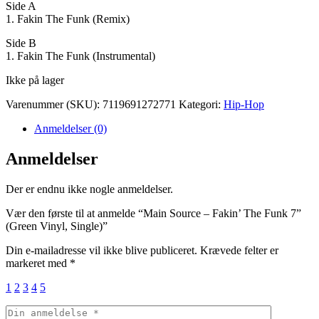
Side A
1. Fakin The Funk (Remix)
Side B
1. Fakin The Funk (Instrumental)
Ikke på lager
Varenummer (SKU):
7119691272771
Kategori:
Hip-Hop
Anmeldelser (0)
Anmeldelser
Der er endnu ikke nogle anmeldelser.
Vær den første til at anmelde “Main Source – Fakin’ The Funk 7”
(Green Vinyl, Single)”
Din e-mailadresse vil ikke blive publiceret.
Krævede felter er
markeret med
*
1
2
3
4
5