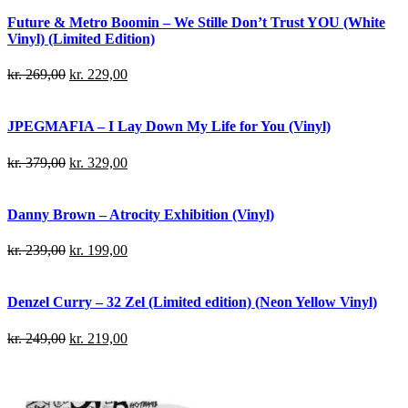
Future & Metro Boomin – We Stille Don’t Trust YOU (White
Vinyl) (Limited Edition)
kr.
269,00
kr.
229,00
JPEGMAFIA – I Lay Down My Life for You (Vinyl)
kr.
379,00
kr.
329,00
Danny Brown – Atrocity Exhibition (Vinyl)
kr.
239,00
kr.
199,00
Denzel Curry – 32 Zel (Limited edition) (Neon Yellow Vinyl)
kr.
249,00
kr.
219,00