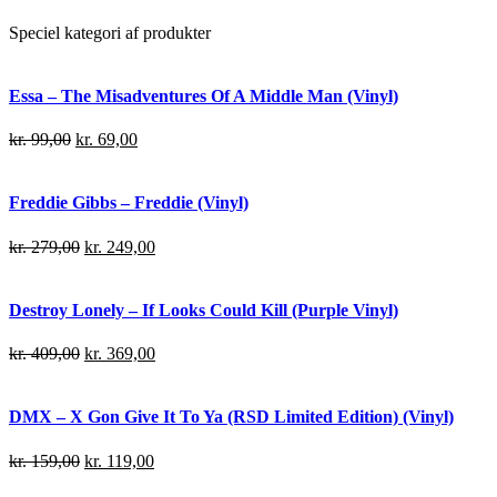
Speciel kategori af produkter
Essa – The Misadventures Of A Middle Man (Vinyl)
kr.
99,00
kr.
69,00
Freddie Gibbs – Freddie (Vinyl)
kr.
279,00
kr.
249,00
Destroy Lonely – If Looks Could Kill (Purple Vinyl)
kr.
409,00
kr.
369,00
DMX – X Gon Give It To Ya (RSD Limited Edition) (Vinyl)
kr.
159,00
kr.
119,00