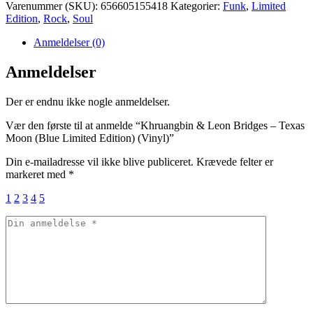
Varenummer (SKU):
656605155418
Kategorier:
Funk
,
Limited
Edition
,
Rock
,
Soul
Anmeldelser (0)
Anmeldelser
Der er endnu ikke nogle anmeldelser.
Vær den første til at anmelde “Khruangbin & Leon Bridges – Texas
Moon (Blue Limited Edition) (Vinyl)”
Din e-mailadresse vil ikke blive publiceret.
Krævede felter er
markeret med
*
1
2
3
4
5