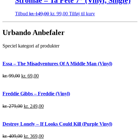
Stromae – Ta Fete 7” (Vinyl, Single)
Tilbud
kr.
149,00
kr.
99,00
Tilføj til kurv
Urbando Anbefaler
Speciel kategori af produkter
Essa – The Misadventures Of A Middle Man (Vinyl)
kr.
99,00
kr.
69,00
Freddie Gibbs – Freddie (Vinyl)
kr.
279,00
kr.
249,00
Destroy Lonely – If Looks Could Kill (Purple Vinyl)
kr.
409,00
kr.
369,00