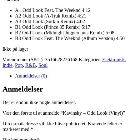
A1 Odd Look Feat. The Weeknd 4:12
A2 Odd Look (A-Trak Remix) 4:21
A3 Odd Look (Surkin Remix) 4:02
B1 Odd Look (Prince 85 Remix) 5:17
B2 Odd Look (Midnight Juggernauts Remix) 5:08
B3 Odd Look Feat. The Weeknd (Album Version) 4:50
Ikke på lager
Varenummer (SKU):
3516628226168
Kategorier:
Elektronisk
,
Indie
,
Pop
,
R&B
,
Soul
Anmeldelser (0)
Anmeldelser
Der er endnu ikke nogle anmeldelser.
Vær den første til at anmelde “Kavinsky – Odd Look (Vinyl)”
Din e-mailadresse vil ikke blive publiceret.
Krævede felter er
markeret med
*
Din bedømmelse
*