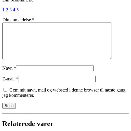
1
2
3
4
5
Din anmeldelse
*
Navn
*
E-mail
*
Gem mit navn, mail og websted i denne browser til næste gang
jeg kommenterer.
Relaterede varer