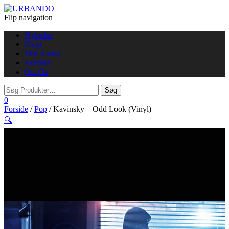
Flip navigation
Nyheder
Shop
Min Konto
Kontakt
Om Os
0
Forside
/
Pop
/ Kavinsky – Odd Look (Vinyl)
🔍