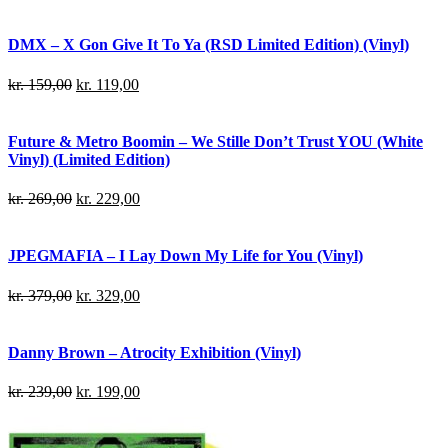
DMX – X Gon Give It To Ya (RSD Limited Edition) (Vinyl)
kr.
159,00
kr.
119,00
Future & Metro Boomin – We Stille Don’t Trust YOU (White
Vinyl) (Limited Edition)
kr.
269,00
kr.
229,00
JPEGMAFIA – I Lay Down My Life for You (Vinyl)
kr.
379,00
kr.
329,00
Danny Brown – Atrocity Exhibition (Vinyl)
kr.
239,00
kr.
199,00