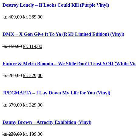
Destroy Lonely – If Looks Could Kill (Purple Vinyl)
kr.
409,00
kr.
369,00
DMX – X Gon Give It To Ya (RSD Limited Edition) (Vinyl)
kr.
159,00
kr.
119,00
Future & Metro Boomin – We Stille Don’t Trust YOU (White Viny
kr.
269,00
kr.
229,00
JPEGMAFIA – I Lay Down My Life for You (Vinyl)
kr.
379,00
kr.
329,00
Danny Brown – Atrocity Exhibition (Vinyl)
kr.
239,00
kr.
199,00