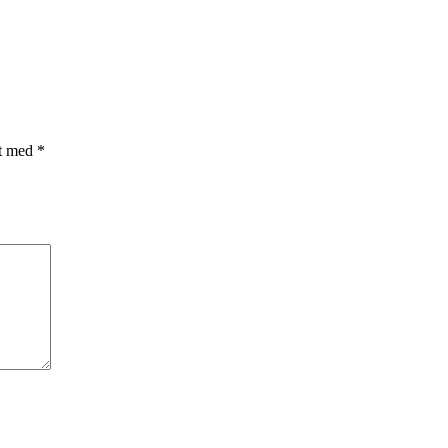
et med
*