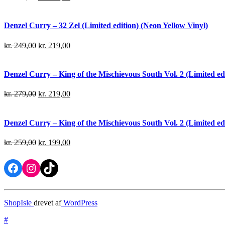
Denzel Curry – 32 Zel (Limited edition) (Neon Yellow Vinyl)
kr.
249,00
kr.
219,00
Denzel Curry – King of the Mischievous South Vol. 2 (Limited edi
kr.
279,00
kr.
219,00
Denzel Curry – King of the Mischievous South Vol. 2 (Limited ed
kr.
259,00
kr.
199,00
Facebook
Instagram
TikTok
ShopIsle
drevet af
WordPress
#