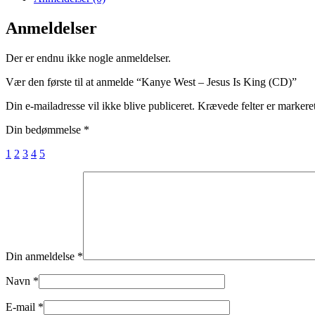
Anmeldelser
Der er endnu ikke nogle anmeldelser.
Vær den første til at anmelde “Kanye West – Jesus Is King (CD)”
Din e-mailadresse vil ikke blive publiceret.
Krævede felter er marker
Din bedømmelse
*
1
2
3
4
5
Din anmeldelse
*
Navn
*
E-mail
*