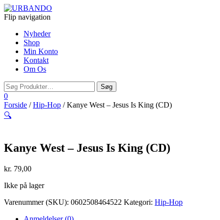
Flip navigation
Nyheder
Shop
Min Konto
Kontakt
Om Os
0
Forside
/
Hip-Hop
/ Kanye West – Jesus Is King (CD)
🔍
Kanye West – Jesus Is King (CD)
kr.
79,00
Ikke på lager
Varenummer (SKU):
0602508464522
Kategori:
Hip-Hop
Anmeldelser (0)