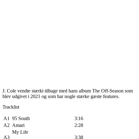
J. Cole vendte stærkt tilbage med hans album The Off-Season som
blev udgivet i 2021 og som har nogle stærke gæste features.
Tracklist
A1
95 South
3:16
A2
Amari
2:28
My Life
A3
3:38