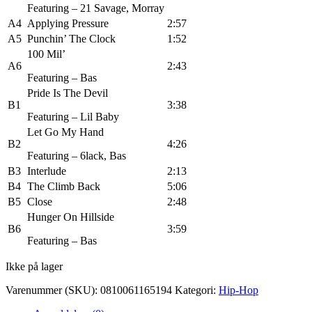
Featuring –
21 Savage
,
Morray
A4
Applying Pressure
2:57
A5
Punchin’ The Clock
1:52
100 Mil’
A6
2:43
Featuring –
Bas
Pride Is The Devil
B1
3:38
Featuring –
Lil Baby
Let Go My Hand
B2
4:26
Featuring –
6lack
,
Bas
B3
Interlude
2:13
B4
The Climb Back
5:06
B5
Close
2:48
Hunger On Hillside
B6
3:59
Featuring –
Bas
Ikke på lager
Varenummer (SKU):
0810061165194
Kategori:
Hip-Hop