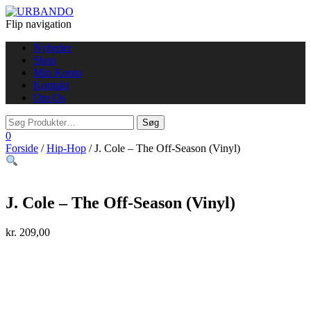
Flip navigation
Nyheder
Shop
Min Konto
Kontakt
Om Os
0
Forside
/
Hip-Hop
/ J. Cole – The Off-Season (Vinyl)
J. Cole – The Off-Season (Vinyl)
kr.
209,00