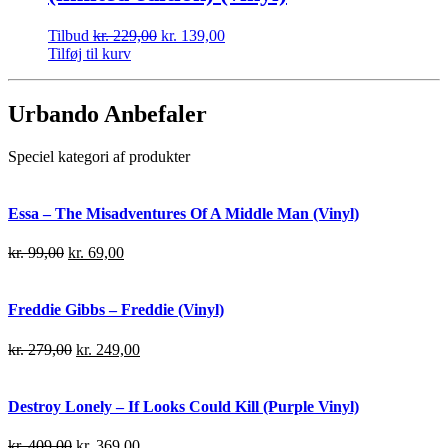
Tilbud
kr.
229,00
kr.
139,00
Tilføj til kurv
Urbando Anbefaler
Speciel kategori af produkter
Essa – The Misadventures Of A Middle Man (Vinyl)
kr.
99,00
kr.
69,00
Freddie Gibbs – Freddie (Vinyl)
kr.
279,00
kr.
249,00
Destroy Lonely – If Looks Could Kill (Purple Vinyl)
kr.
409,00
kr.
369,00