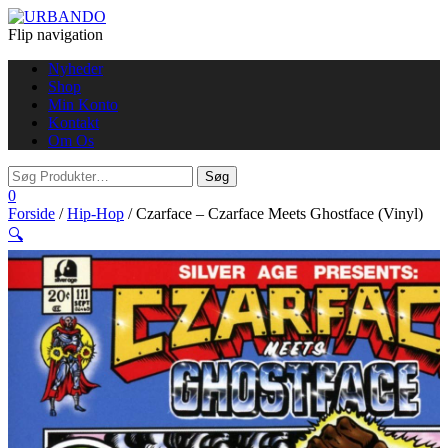
Flip navigation
Nyheder
Shop
Min Konto
Kontakt
Om Os
0
Forside
/
Hip-Hop
/ Czarface – Czarface Meets Ghostface (Vinyl)
🔍