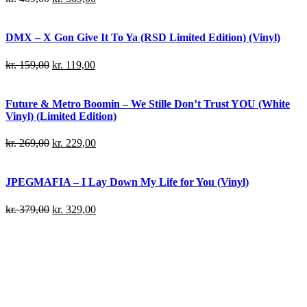
DMX – X Gon Give It To Ya (RSD Limited Edition) (Vinyl)
kr.
159,00
kr.
119,00
Future & Metro Boomin – We Stille Don’t Trust YOU (White
Vinyl) (Limited Edition)
kr.
269,00
kr.
229,00
JPEGMAFIA – I Lay Down My Life for You (Vinyl)
kr.
379,00
kr.
329,00
Danny Brown – Atrocity Exhibition (Vinyl)
kr.
239,00
kr.
199,00