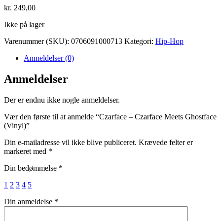
kr.
249,00
Ikke på lager
Varenummer (SKU):
0706091000713
Kategori:
Hip-Hop
Anmeldelser (0)
Anmeldelser
Der er endnu ikke nogle anmeldelser.
Vær den første til at anmelde “Czarface – Czarface Meets Ghostface
(Vinyl)”
Din e-mailadresse vil ikke blive publiceret.
Krævede felter er
markeret med
*
Din bedømmelse
*
1
2
3
4
5
Din anmeldelse
*