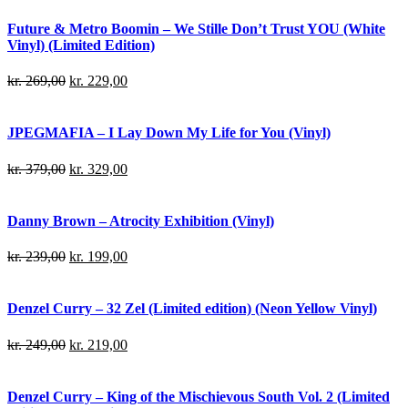
Future & Metro Boomin – We Stille Don’t Trust YOU (White
Vinyl) (Limited Edition)
kr.
269,00
kr.
229,00
JPEGMAFIA – I Lay Down My Life for You (Vinyl)
kr.
379,00
kr.
329,00
Danny Brown – Atrocity Exhibition (Vinyl)
kr.
239,00
kr.
199,00
Denzel Curry – 32 Zel (Limited edition) (Neon Yellow Vinyl)
kr.
249,00
kr.
219,00
Denzel Curry – King of the Mischievous South Vol. 2 (Limited