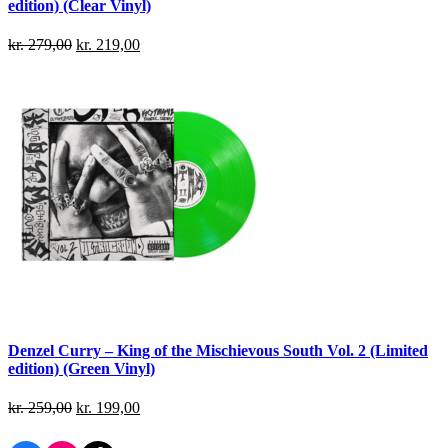
edition) (Clear Vinyl)
kr.
279,00
kr.
219,00
Denzel Curry – King of the Mischievous South Vol. 2 (Limited
edition) (Green Vinyl)
kr.
259,00
kr.
199,00