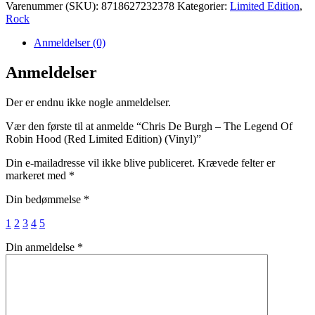
Varenummer (SKU):
8718627232378
Kategorier:
Limited Edition
,
Rock
Anmeldelser (0)
Anmeldelser
Der er endnu ikke nogle anmeldelser.
Vær den første til at anmelde “Chris De Burgh – The Legend Of
Robin Hood (Red Limited Edition) (Vinyl)”
Din e-mailadresse vil ikke blive publiceret.
Krævede felter er
markeret med
*
Din bedømmelse
*
1
2
3
4
5
Din anmeldelse
*