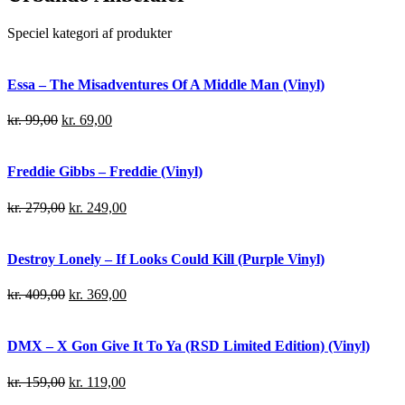
Speciel kategori af produkter
Essa – The Misadventures Of A Middle Man (Vinyl)
kr.
99,00
kr.
69,00
Freddie Gibbs – Freddie (Vinyl)
kr.
279,00
kr.
249,00
Destroy Lonely – If Looks Could Kill (Purple Vinyl)
kr.
409,00
kr.
369,00
DMX – X Gon Give It To Ya (RSD Limited Edition) (Vinyl)
kr.
159,00
kr.
119,00