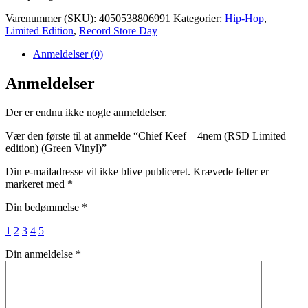
Varenummer (SKU):
4050538806991
Kategorier:
Hip-Hop
,
Limited Edition
,
Record Store Day
Anmeldelser (0)
Anmeldelser
Der er endnu ikke nogle anmeldelser.
Vær den første til at anmelde “Chief Keef – 4nem (RSD Limited
edition) (Green Vinyl)”
Din e-mailadresse vil ikke blive publiceret.
Krævede felter er
markeret med
*
Din bedømmelse
*
1
2
3
4
5
Din anmeldelse
*