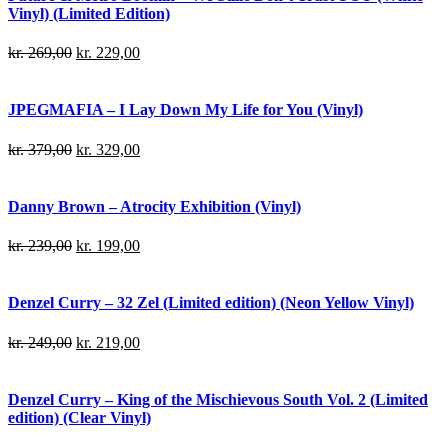
Vinyl) (Limited Edition)
kr.
269,00
kr.
229,00
JPEGMAFIA – I Lay Down My Life for You (Vinyl)
kr.
379,00
kr.
329,00
Danny Brown – Atrocity Exhibition (Vinyl)
kr.
239,00
kr.
199,00
Denzel Curry – 32 Zel (Limited edition) (Neon Yellow Vinyl)
kr.
249,00
kr.
219,00
Denzel Curry – King of the Mischievous South Vol. 2 (Limited
edition) (Clear Vinyl)