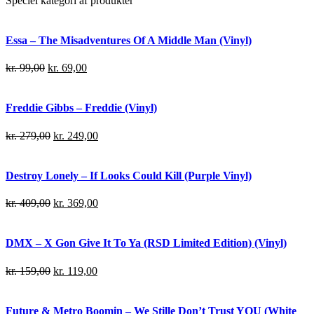
Speciel kategori af produkter
Essa – The Misadventures Of A Middle Man (Vinyl)
kr.
99,00
kr.
69,00
Freddie Gibbs – Freddie (Vinyl)
kr.
279,00
kr.
249,00
Destroy Lonely – If Looks Could Kill (Purple Vinyl)
kr.
409,00
kr.
369,00
DMX – X Gon Give It To Ya (RSD Limited Edition) (Vinyl)
kr.
159,00
kr.
119,00
Future & Metro Boomin – We Stille Don’t Trust YOU (White