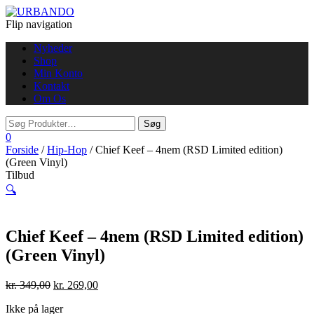
Flip navigation
Nyheder
Shop
Min Konto
Kontakt
Om Os
0
Forside
/
Hip-Hop
/ Chief Keef – 4nem (RSD Limited edition)
(Green Vinyl)
Tilbud
🔍
Chief Keef – 4nem (RSD Limited edition)
(Green Vinyl)
kr.
349,00
kr.
269,00
Ikke på lager