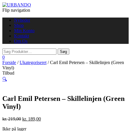
Flip navigation
Nyheder
Shop
Min Konto
Kontakt
Om Os
0
Forside
/
Ukategoriseret
/ Carl Emil Petersen – Skillelinjen (Green
Vinyl)
Tilbud
🔍
Carl Emil Petersen – Skillelinjen (Green
Vinyl)
kr.
219,00
kr.
189,00
Ikke på lager