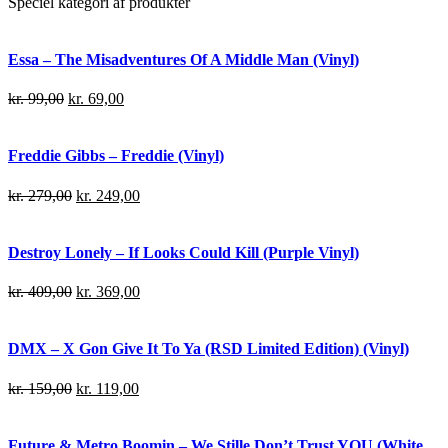
Speciel kategori af produkter
Essa – The Misadventures Of A Middle Man (Vinyl)
kr.
99,00
kr.
69,00
Freddie Gibbs – Freddie (Vinyl)
kr.
279,00
kr.
249,00
Destroy Lonely – If Looks Could Kill (Purple Vinyl)
kr.
409,00
kr.
369,00
DMX – X Gon Give It To Ya (RSD Limited Edition) (Vinyl)
kr.
159,00
kr.
119,00
Future & Metro Boomin – We Stille Don’t Trust YOU (White