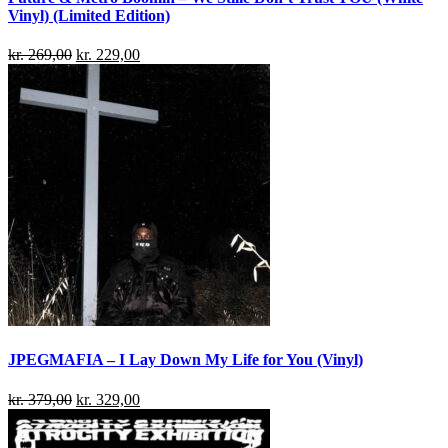
Vinyl) (Limited Edition)
kr.
269,00
kr.
229,00
JPEGMAFIA – I Lay Down My Life for You (Vinyl)
kr.
379,00
kr.
329,00