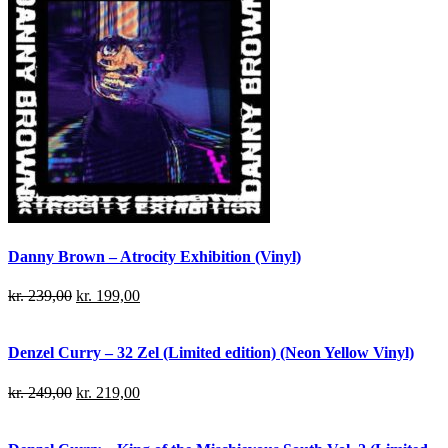
Danny Brown – Atrocity Exhibition (Vinyl)
kr.
239,00
kr.
199,00
Denzel Curry – 32 Zel (Limited edition) (Neon Yellow Vinyl)
kr.
249,00
kr.
219,00