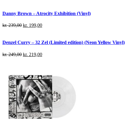
Danny Brown – Atrocity Exhibition (Vinyl)
kr.
239,00
kr.
199,00
Denzel Curry – 32 Zel (Limited edition) (Neon Yellow Vinyl)
kr.
249,00
kr.
219,00