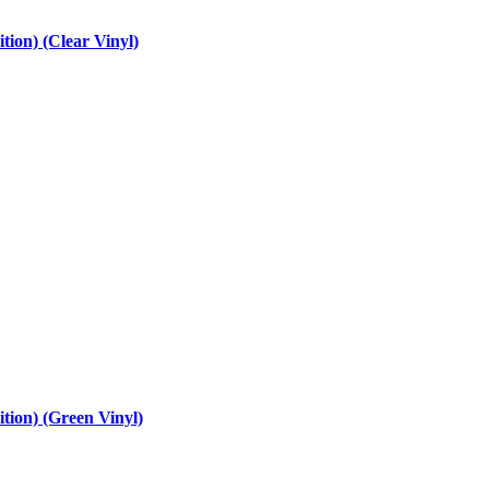
tion) (Clear Vinyl)
ition) (Green Vinyl)