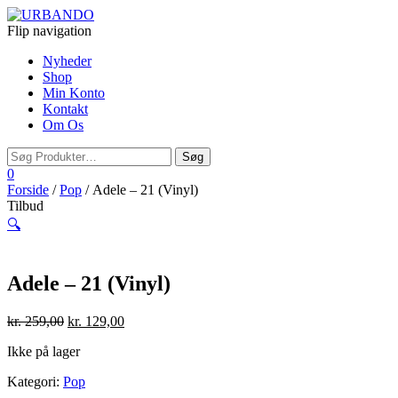
Flip navigation
Nyheder
Shop
Min Konto
Kontakt
Om Os
0
Forside
/
Pop
/ Adele – 21 (Vinyl)
Tilbud
🔍
Adele – 21 (Vinyl)
kr.
259,00
kr.
129,00
Ikke på lager
Kategori:
Pop