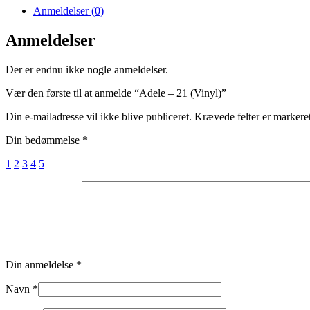
Anmeldelser (0)
Anmeldelser
Der er endnu ikke nogle anmeldelser.
Vær den første til at anmelde “Adele – 21 (Vinyl)”
Din e-mailadresse vil ikke blive publiceret.
Krævede felter er marker
Din bedømmelse
*
1
2
3
4
5
Din anmeldelse
*
Navn
*