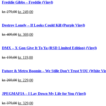
Freddie Gibbs – Freddie (Vinyl)
kr.
279,00
kr.
249,00
Destroy Lonely – If Looks Could Kill (Purple Vinyl)
kr.
409,00
kr.
369,00
DMX – X Gon Give It To Ya (RSD Limited Edition) (Vinyl)
kr.
159,00
kr.
119,00
Future & Metro Boomin – We Stille Don’t Trust YOU (White Viny
kr.
269,00
kr.
229,00
JPEGMAFIA – I Lay Down My Life for You (Vinyl)
kr.
379,00
kr.
329,00