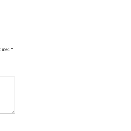
et med
*